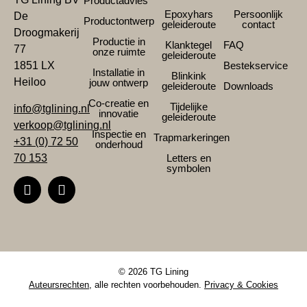
Productadvies
Epoxyhars
Persoonlijk
De
Productontwerp
geleideroute
contact
Droogmakerij
Productie in
Klanktegel
FAQ
77
onze ruimte
geleideroute
1851 LX
Bestekservice
Installatie in
Blinkink
Heiloo
jouw ontwerp
geleideroute
Downloads
Co-creatie en
Tijdelijke
info@tglining.nl
innovatie
geleideroute
verkoop@tglining.nl
Inspectie en
Trapmarkeringen
+31 (0) 72 50
onderhoud
70 153
Letters en
symbolen
© 2026 TG Lining
Auteursrechten
, alle rechten voorbehouden.
Privacy & Cookies