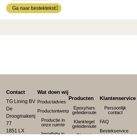
Ga naar bestektekst
Contact
Wat doen wij
Producten
Klantenservice
TG Lining BV
Productadvies
Epoxyhars
Persoonlijk
De
Productontwerp
geleideroute
contact
Droogmakerij
Productie in
Klanktegel
FAQ
77
onze ruimte
geleideroute
1851 LX
Bestekservice
Installatie in
Blinkink